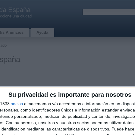
da España
ccione una ciudad
Mis Anuncios
Ayuda
tado
España
Su privacidad es importante para nosotros
s 1538
socios
almacenamos y/o accedemos a información en un disposit
sonales, como identificadores únicos e información estándar enviada 
mprana
ntenido personalizado, medición de publicidad y contenido, investigaci
208
os.
Con su permiso, nosotros y nuestros socios podemos utilizar datos 
identificación mediante las características de dispositivos. Puede hacer