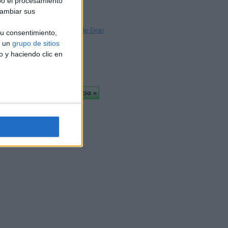
bo el procesamiento
Badajoz
cambiar sus
Palma
Las Palmas de Gran
u consentimiento,
Canaria
a un
grupo de sitios
Tarragona
o y haciendo clic en
Más