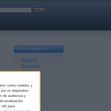
Ciudades populares
Madrid
Barcelona
Valencia
Sevilla
Málaga
ivo, como cookies, y
Alicante
por un dispositivo
Zaragoza
ón de audiencia y
Granada
de localización
A Coruña
 clic para
Murcia
Bilbao