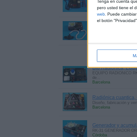
Tenga en cuenta que
Equipos para consultorios
pero usted tiene el 
Madrid
web
. Puede cambiar 
el botón "Privacidad"
Energia y potencia 
EQUIPOS RADIONICOS
POSITIVA, ENERGIA…
Valencia › Villalonga
M
Bio Radionica, Equi
EQUIPO RADIONICO RK-2
de…
Barcelona
Radiónica cuantica,
Diseño, fabricación y ve
Barcelona
Generador y acumula
RK-31 GENERADOR ORGON.
Córdoba