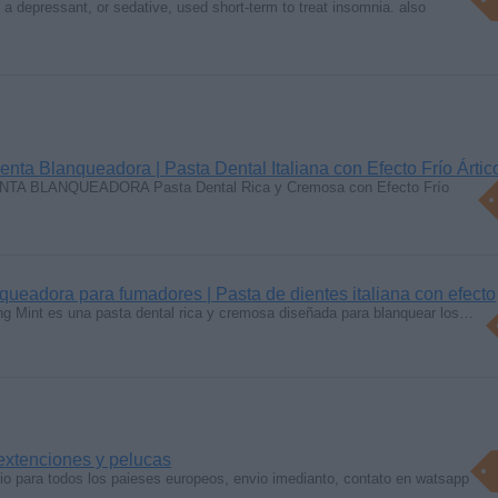
s a depressant, or sedative, used short-term to treat insomnia. also
a Blanqueadora | Pasta Dental Italiana con Efecto Frío Ártic
 BLANQUEADORA Pasta Dental Rica y Cremosa con Efecto Frío
eadora para fumadores | Pasta de dientes italiana con efecto
g Mint es una pasta dental rica y cremosa diseñada para blanquear los…
 extenciones y pelucas
io para todos los paieses europeos, envio imedianto, contato en watsapp