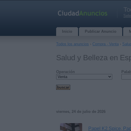
To
Sele
Inicio
Publicar Anuncio
Todos los anuncios
›
Compra - Venta
›
Salu
Salud y Belleza en Es
Operación
Palab
viernes, 24 de julio de 2026
Papel K2 Spice, Pa