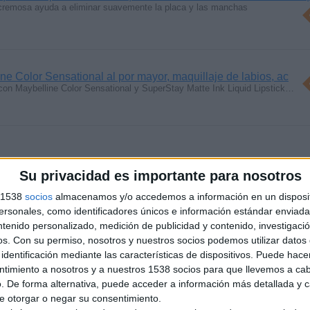
 cremosa ayuda a eliminar suavemente la placa y las manchas
ine Color Sensational al por mayor, maquillaje de labios, ac
l con Maybelline Color Sensational y SuperStay Matte Ink Liquid Lipstick…
Su privacidad es importante para nosotros
ios, energia radionica Equipos y camaras Zapper y Orgón
 RADIONICOS PARA CONSULTORIOS ESOTERICOS, TERAPIAS
s 1538
socios
almacenamos y/o accedemos a información en un disposit
RADORES…
sonales, como identificadores únicos e información estándar enviada 
ntenido personalizado, medición de publicidad y contenido, investigaci
s, rates, lectura automatica, Radionica Equipos, Venta
os.
Con su permiso, nosotros y nuestros socios podemos utilizar datos 
AS, CUÁNTICAS, PSICOTRONICAS Y ELECTRONICAS MULTIFUNCIONES
identificación mediante las características de dispositivos. Puede hacer
ntimiento a nosotros y a nuestros 1538 socios para que llevemos a ca
. De forma alternativa, puede acceder a información más detallada y 
e otorgar o negar su consentimiento.
ica, cuanticos, orgon, zapper, maquinas y aparatos