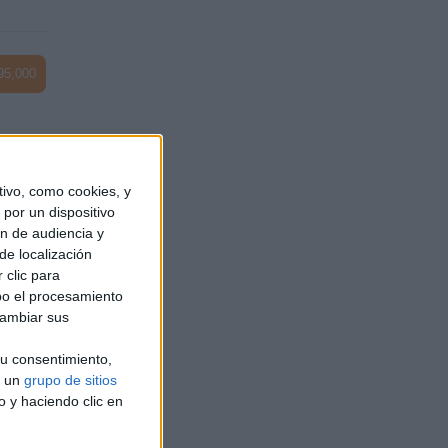
95,000
90,000
ivo, como cookies, y
por un dispositivo
ón de audiencia y
de localización
 clic para
48,000
bo el procesamiento
cambiar sus
u consentimiento,
a un
grupo de sitios
o y haciendo clic en
45,000