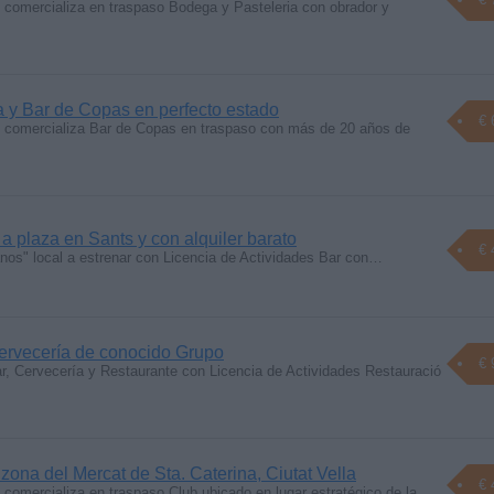
comercializa en traspaso Bodega y Pasteleria con obrador y
a y Bar de Copas en perfecto estado
€ 
comercializa Bar de Copas en traspaso con más de 20 años de
 a plaza en Sants y con alquiler barato
€ 
nos" local a estrenar con Licencia de Actividades Bar con…
ervecería de conocido Grupo
€ 
r, Cervecería y Restaurante con Licencia de Actividades Restauració
zona del Mercat de Sta. Caterina, Ciutat Vella
€ 
omercializa en traspaso Club ubicado en lugar estratégico de la