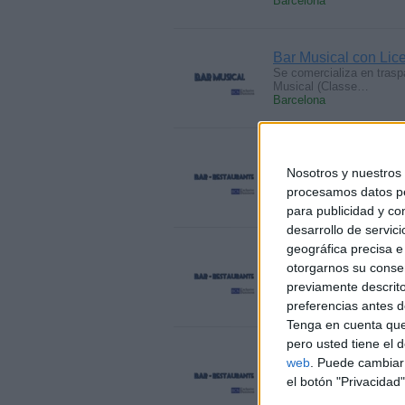
Barcelona
Bar Musical con Lic
Se comercializa en trasp
Musical (Classe…
Barcelona
Próximo a Ps. Sant 
Nosotros y nuestro
BCN Exclusive Business 
Restauració Mixta C3…
procesamos datos per
Barcelona
para publicidad y co
desarrollo de servici
geográfica precisa e 
Bar - Cafetería - Re
otorgarnos su conse
Traspaso Cafetería, Bar 
local…
previamente descrito
Barcelona
preferencias antes d
Tenga en cuenta que
pero usted tiene el 
Restaurante Bar con
web
. Puede cambiar 
Oferta de traspaso Resta
el botón "Privacidad"
para local…
Barcelona