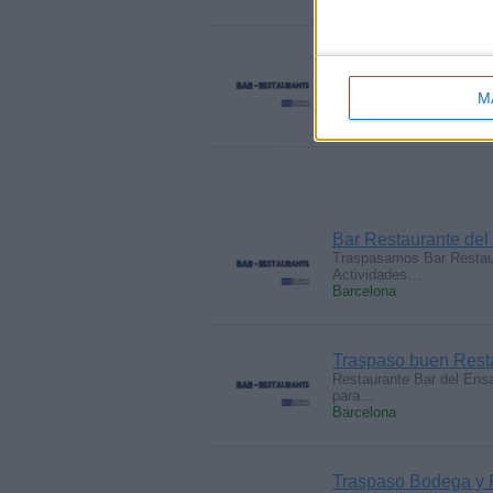
Traspaso Bar Restau
Gestionamos Restaurante 
en el…
M
Barcelona
Bar Restaurante del
Traspasamos Bar Restaur
Actividades…
Barcelona
Traspaso buen Resta
Restaurante Bar del Ensa
para…
Barcelona
Traspaso Bodega y P