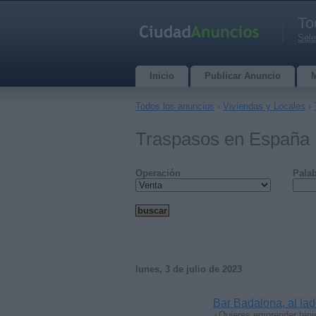
To
Sele
Inicio
Publicar Anuncio
Todos los anuncios
›
Viviendas y Locales
›
Traspasos en España
Operación
Palab
lunes, 3 de julio de 2023
Bar Badalona, al l
¿Quieres emprender teni