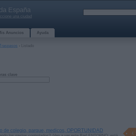
da España
ccione una ciudad
Mis Anuncios
Ayuda
Traspasos
› Listado
ras clave
ado de colegio, parque, medicos, OPORTUNIDAD
€ 
endo los gastos controlados? ¡Ven a ver este Bar! ENTORNO: está