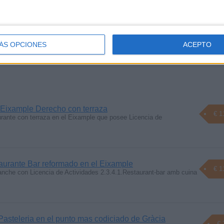
rante en chaflán con terraza
€ 1
- Bar con Licencia de Actividades Restauració Mixta C 3 para local
ÁS OPCIONES
ACEPTO
 Eixample Derecho con terraza
€ 1
ante con terraza en el Eixample que posee Licencia de
urante Bar reformado en el Eixample
€ 1
nche con Licencia de Actividades 2.3.4.1.Restaurant-bar amb cuina
asteleria en el punto mas codiciado de Gràcia
€ 