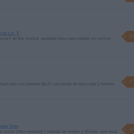
cal Lic. F
€ 
encia F de Bar musical. equipado listos para trabajar sin vecinos.
€ 
uen sitio con clientela fija.Es una tienda de ropa mujer y hombre,
ple Dret
€ 
de mucho tráfico peatonal y rodeado de hoteles y oficinas, este local…