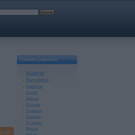
Ciudades populares
Madrid
Barcelona
Valencia
Sevilla
Málaga
Alicante
Zaragoza
Granada
A Coruña
Murcia
15,000
Bilbao