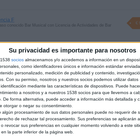
encia F
€ 
aso conocido Bar Musical con Licencia de Actividades de Bar
Su privacidad es importante para nosotros
Joan Restaurante Bar con 12 mesas de terraza
€ 2
s 1538
socios
almacenamos y/o accedemos a información en un disposit
traspasa Restaurante y Bar con Licencia de Actividades
sonales, como identificadores únicos e información estándar enviada 
ntenido personalizado, medición de publicidad y contenido, investigaci
os.
Con su permiso, nosotros y nuestros socios podemos utilizar datos 
identificación mediante las características de dispositivos. Puede hacer
staurante ideal Franquicias
€ 2
ntimiento a nosotros y a nuestros 1538 socios para que llevemos a ca
y Restaurante con Licencia de Actividades Restauració Mixta C 3 en
. De forma alternativa, puede acceder a información más detallada y 
e otorgar o negar su consentimiento.
 algún procesamiento de sus datos personales puede no requerir de s
derecho de rechazar tal procesamiento. Sus preferencias se aplicarán 
 12 mesas de terraza en Poble Nou
o revocar sus preferencias en cualquier momento volviendo a este siti
€ 2
urante y Bar con Licencia de Actividades Restauració Mixta C-3
 en la parte inferior de la página web.