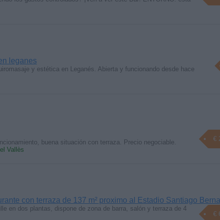
 en leganes
uiromasaje y estética en Leganés. Abierta y funcionando desde hace
€ 
ncionamiento, buena situación con terraza. Precio negociable.
el Vallès
rante con terraza de 137 m² proximo al Estadio Santiago Bern
ulle en dos plantas, dispone de zona de barra, salón y terraza de 4
€ 